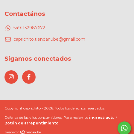
Contactános
5491132987672
caprichito.tiendanube@gmail.com
Sigamos conectados
Copyright caprichito - 2026. Todos los derechos reservados.
Defensa de las y los consumidores. Para reclamos
ingresá acá.
/
Botón de arrepentimiento