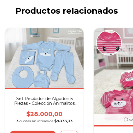
Productos relacionados
Set Recibidor de Algodón 5
Piezas - Colección Animalitos
Caprichito
$28.000,00
2 co
3
cuotas sin interés de
$9.333,33