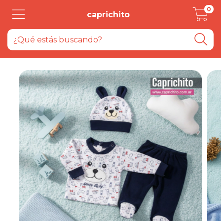
0
caprichito